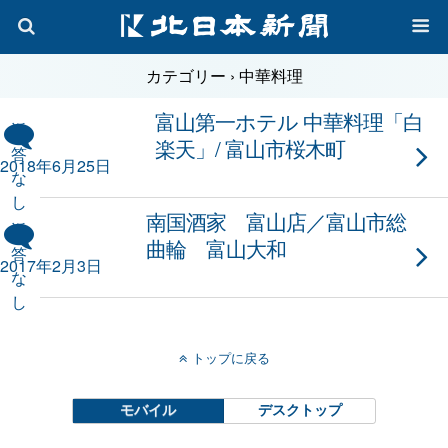
カテゴリー ›
中華料理
富山第一ホテル 中華料理「白
返
楽天」/ 富山市桜木町
答
2018年6月25日
な
し
南国酒家 富山店／富山市総
返
曲輪 富山大和
答
2017年2月3日
な
し
トップに戻る
モバイル
デスクトップ