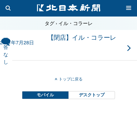
タグ › イル・コラーレ
【閉店】イル・コラーレ
返
2011年7月28日
答
な
し
トップに戻る
モバイル
デスクトップ