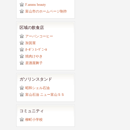
F.amms beauty
富山市のホームページ制作
区域の飲食店
アーバンコーヒー
加賀屋
ｵｰﾎﾞﾝ ｽｰｳﾞﾆｰﾙ
焼肉けやき
居酒屋舞子
ガソリンスタンド
昭和シェル石油
富山石油 ニュー富山ＳＳ
コミュニティ
柳町小学校