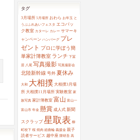
カ
タグ
イ
ブ
3月場所
おわら
5月場所
お年玉
と
エコバッ
うぶふれあいフェスタ
ク教室
サマーキ
カターレ
カレー
プレ
ャンペーン
ハンバーグ
ゼント
プロに学ぼう簡
ランチ
単家計簿教室
下冨
写真撮影
居
八尾
写真撮影会
夏休み
北陸新幹線
号外
大相撲
大相撲3月場
大和
所
大相撲11月場所
実験教室
家
富山
家計簿教室
族写真
富山一
懸賞
新聞
成人式
富山市
年金
星取表
スクラップ
柳
親子
町校下
桜
焼肉
総曲輪
義援金
読者サービス
越中座
隈研吾
高