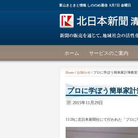
富山きときと情報 しののめ通信 8月7日 金曜日
ホーム
サービスのご案内
Home
/
お知らせ
/ プロに学ぼう簡単家計簿教
プロに学ぼう簡単家計
2015年11月29日
11/28に北日本新聞社にて行われた「プロ