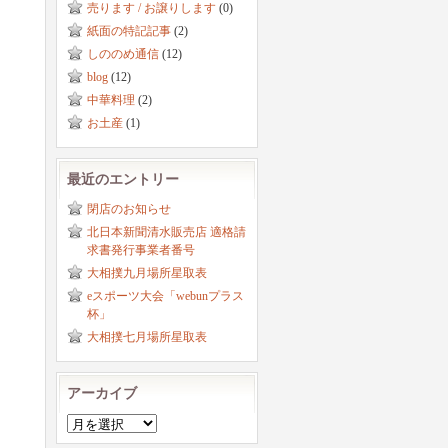
売ります / お譲りします
(0)
紙面の特記記事
(2)
しののめ通信
(12)
blog
(12)
中華料理
(2)
お土産
(1)
最近のエントリー
閉店のお知らせ
北日本新聞清水販売店 適格請
求書発行事業者番号
大相撲九月場所星取表
eスポーツ大会「webunプラス
杯」
大相撲七月場所星取表
アーカイブ
ア
ー