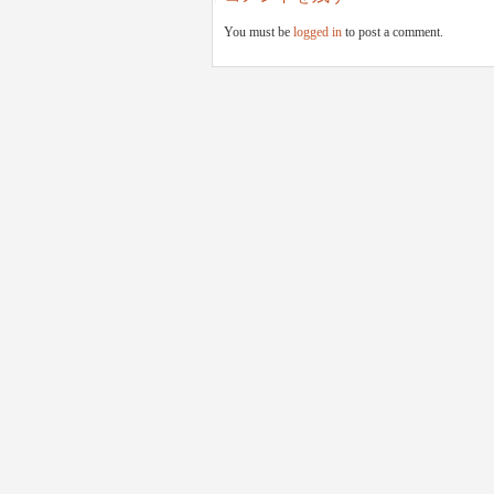
You must be
logged in
to post a comment.