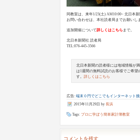
同教室は、来年1/23(土) AM10:00~ 
お問い合わせは、本社読者局までお願いし
追加開催について
詳しくはこちら
まで。
北日本新聞社 読者局
TEL:076-445-3566
北日本新聞の読者様には地域情報が満
は1週間の無料試読のお客様でご希望
す。
詳しくはこちら
広告:
端末０円でどこでもインターネット接
2015年11月29日
by
長浜
Tags:
プロに学ぼう簡単家計簿教室
コメントを残す