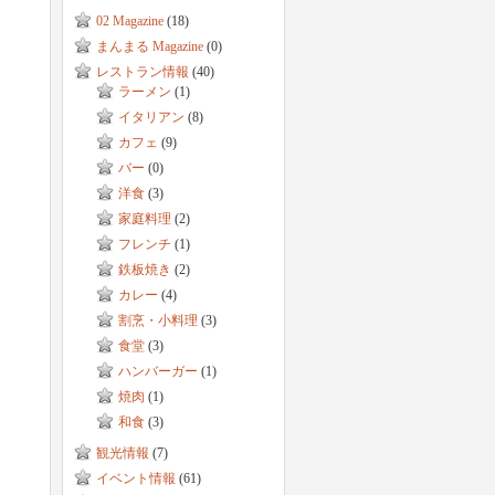
02 Magazine
(18)
まんまる Magazine
(0)
レストラン情報
(40)
ラーメン
(1)
イタリアン
(8)
カフェ
(9)
バー
(0)
洋食
(3)
家庭料理
(2)
フレンチ
(1)
鉄板焼き
(2)
カレー
(4)
割烹・小料理
(3)
食堂
(3)
ハンバーガー
(1)
焼肉
(1)
和食
(3)
観光情報
(7)
イベント情報
(61)