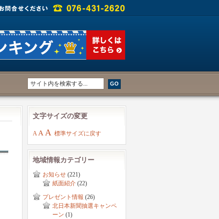
文字サイズの変更
A
A
A
標準サイズに戻す
地域情報カテゴリー
お知らせ
(221)
紙面紹介
(22)
プレゼント情報
(26)
北日本新聞抽選キャンペ
ーン
(1)