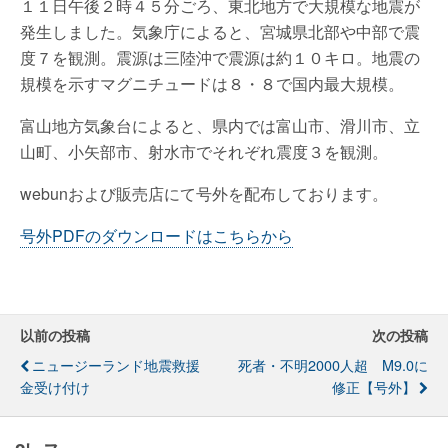
１１日午後２時４５分ごろ、東北地方で大規模な地震が
発生しました。気象庁によると、宮城県北部や中部で震
度７を観測。震源は三陸沖で震源は約１０キロ。地震の
規模を示すマグニチュードは８・８で国内最大規模。
富山地方気象台によると、県内では富山市、滑川市、立
山町、小矢部市、射水市でそれぞれ震度３を観測。
webunおよび販売店にて号外を配布しております。
号外PDFのダウンロードはこちらから
以前の投稿
次の投稿
ニュージーランド地震救援
死者・不明2000人超 M9.0に
金受け付け
修正【号外】